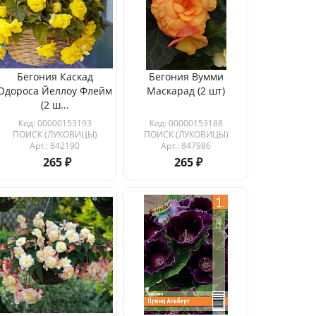
Бегония Каскад
Бегония Вумми
Одороса Йеллоу Флейм
Маскарад (2 шт)
(2 ш...
Код: 00000153193
Код: 00000153188
ПОИСК (ЛУКОВИЦЫ)
ПОИСК (ЛУКОВИЦЫ)
Арт.: 842190
Арт.: 847986
265
265