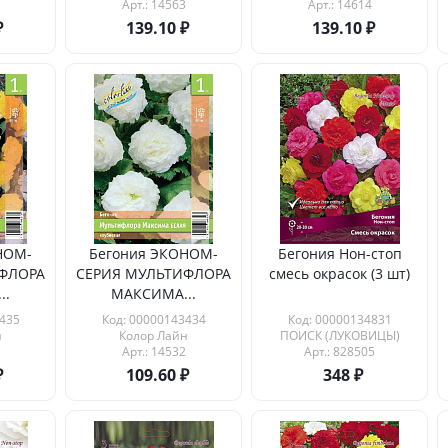
Арт.: 14563
Арт.: 14614
139.10
139.10
НОМ-
Бегония ЭКОНОМ-
Бегония Нон-стоп
ФЛОРА
СЕРИЯ МУЛЬТИФЛОРА
смесь окрасок (3 шт)
..
МАКСИМА...
435
Код: 00000143434
Код: 00000134831
н
Колор Лайн
ПОИСК (ЛУКОВИЦЫ)
Арт.: 14532
Арт.: 828505
109.60
348