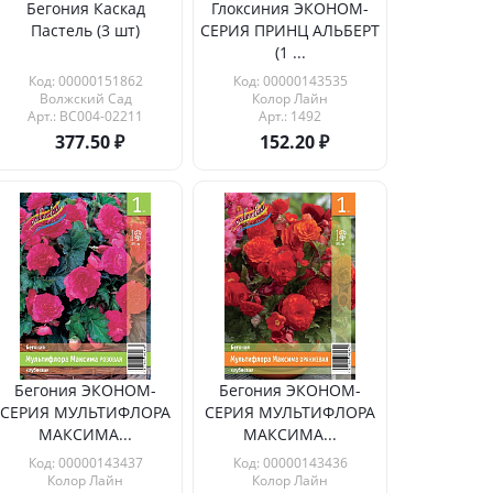
Бегония Каскад
Глоксиния ЭКОНОМ-
Пастель (3 шт)
СЕРИЯ ПРИНЦ АЛЬБЕРТ
(1 ...
Код: 00000151862
Код: 00000143535
Волжский Сад
Колор Лайн
Арт.: ВС004-02211
Арт.: 1492
377.50
152.20
Бегония ЭКОНОМ-
Бегония ЭКОНОМ-
СЕРИЯ МУЛЬТИФЛОРА
СЕРИЯ МУЛЬТИФЛОРА
МАКСИМА...
МАКСИМА...
Код: 00000143437
Код: 00000143436
Колор Лайн
Колор Лайн