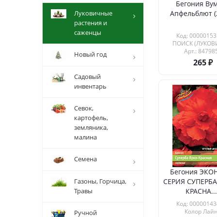
Бегония Ву
Луковичные
Апфельблют (
растения и
саженцы
Код: 00000153
ПОИСК (ЛУКОВ
Арт.: 84798
Новый год
265
Садовый
инвентарь
Севок,
картофель,
земляника,
малина
Семена
Бегония ЭКО
Газоны, Горчица,
СЕРИЯ СУПЕРБА
Травы
КРАСНА...
Код: 00000143
Колор Лай
Ручной