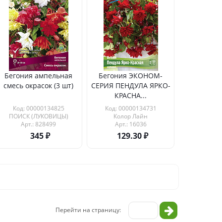
Бегония ампельная
Бегония ЭКОНОМ-
смесь окрасок (3 шт)
СЕРИЯ ПЕНДУЛА ЯРКО-
КРАСНА...
Код: 00000134825
Код: 00000134731
ПОИСК (ЛУКОВИЦЫ)
Колор Лайн
Арт.: 828499
Арт.: 16036
345
129.30
Перейти на страницу: