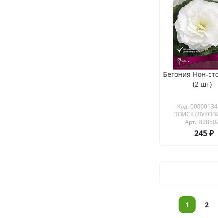
Бегония Нон-ст
(2 шт)
Код: 00000134
ПОИСК (ЛУКОВ
Арт.: 82850
245
1
2