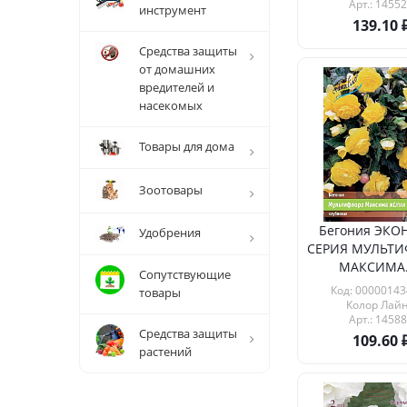
Арт.: 14552
инструмент
139.10
Средства защиты
от домашних
вредителей и
насекомых
Товары для дома
Зоотовары
Бегония ЭКО
Удобрения
СЕРИЯ МУЛЬТИ
МАКСИМА.
Сопутствующие
Код: 00000143
товары
Колор Лай
Арт.: 14588
Средства защиты
109.60
растений