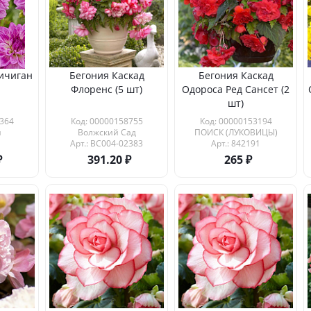
ичиган
Бегония Каскад
Бегония Каскад
Флоренс (5 шт)
Одороса Ред Сансет (2
шт)
364
Код: 00000158755
Код: 00000153194
н
Волжский Сад
ПОИСК (ЛУКОВИЦЫ)
Арт.: ВС004-02383
Арт.: 842191
391.20
265