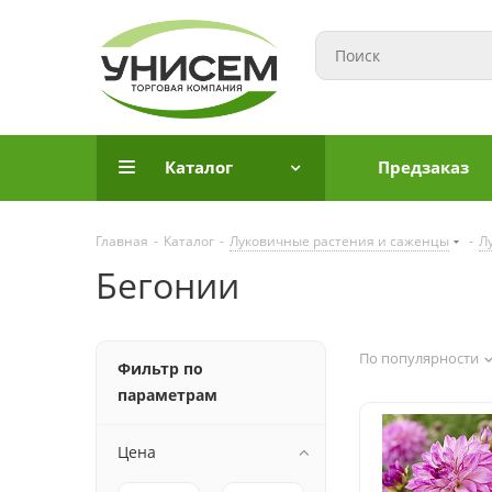
Каталог
Предзаказ
Главная
-
Каталог
-
Луковичные растения и саженцы
-
Л
Бегонии
По популярности
Фильтр по
параметрам
Цена