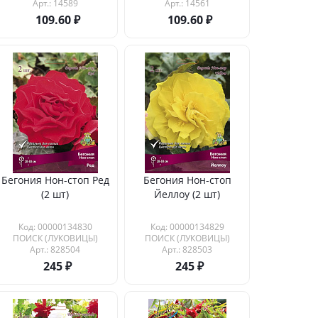
Арт.: 14589
Арт.: 14561
109.60
109.60
Бегония Нон-стоп Ред
Бегония Нон-стоп
(2 шт)
Йеллоу (2 шт)
Код: 00000134830
Код: 00000134829
ПОИСК (ЛУКОВИЦЫ)
ПОИСК (ЛУКОВИЦЫ)
Арт.: 828504
Арт.: 828503
245
245