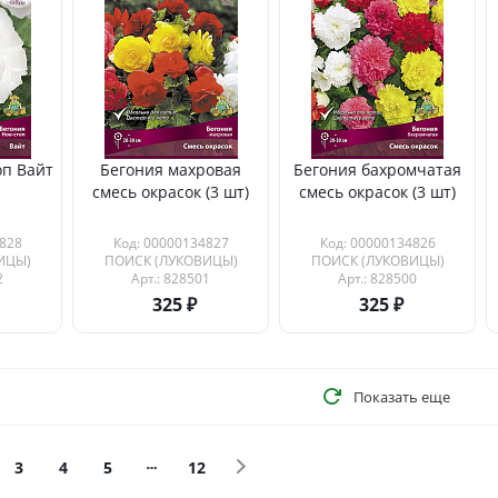
оп Вайт
Бегония махровая
Бегония бахромчатая
смесь окрасок (3 шт)
смесь окрасок (3 шт)
828
Код: 00000134827
Код: 00000134826
ИЦЫ)
ПОИСК (ЛУКОВИЦЫ)
ПОИСК (ЛУКОВИЦЫ)
2
Арт.: 828501
Арт.: 828500
325
325
Показать еще
3
4
5
12