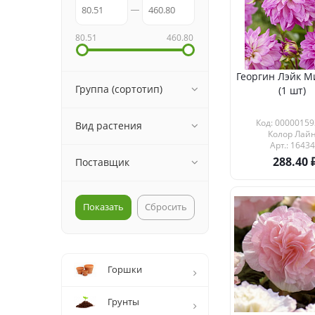
80.51
460.80
Георгин Лэйк М
Группа (сортотип)
(1 шт)
Код: 00000159
Вид растения
Колор Лай
Арт.: 16434
288.40
Поставщик
Сбросить
Горшки
Грунты