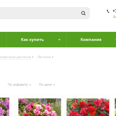
+
З
Как купить
Компания
уковичные растения
-
Бегонии
По алфавиту
По цене