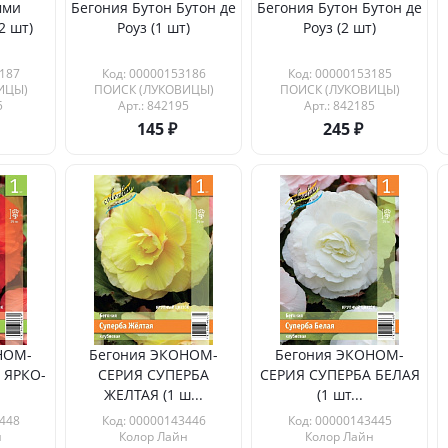
мми
Бегония Бутон Бутон де
Бегония Бутон Бутон де
2 шт)
Роуз (1 шт)
Роуз (2 шт)
187
Код: 00000153186
Код: 00000153185
ИЦЫ)
ПОИСК (ЛУКОВИЦЫ)
ПОИСК (ЛУКОВИЦЫ)
5
Арт.: 842195
Арт.: 842185
145
245
НОМ-
Бегония ЭКОНОМ-
Бегония ЭКОНОМ-
 ЯРКО-
СЕРИЯ СУПЕРБА
СЕРИЯ СУПЕРБА БЕЛАЯ
ЖЕЛТАЯ (1 ш...
(1 шт...
448
Код: 00000143446
Код: 00000143445
н
Колор Лайн
Колор Лайн