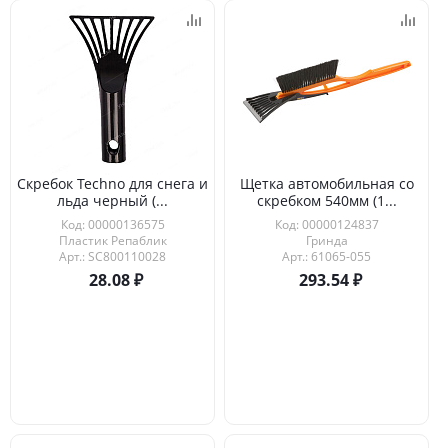
Скребок Techno для снега и
Щетка автомобильная со
льда черный (...
скребком 540мм (1...
Код: 00000136575
Код: 00000124837
Пластик Репаблик
Гринда
Арт.: SC800110028
Арт.: 61065-055
28.08
293.54