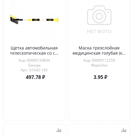
Щетка автомобильная
Маска трехслойная
телескопическая со с...
медицинская голубая (к...
Код: 00000124834
Код: 00000112250
Гринда
ФармЭко
Арт.: 61042-145
497.78
3.95