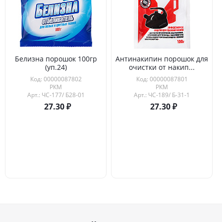
Белизна порошок 100гр
Антинакипин порошок для
(уп.24)
очистки от накип...
Код: 00000087802
Код: 00000087801
РКМ
РКМ
Арт.: ЧС-177/ Б28-01
Арт.: ЧС-189/ Б-31-1
27.30
27.30