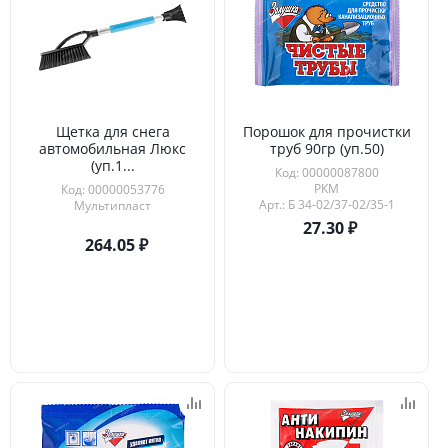
Щетка для снега
Порошок для прочистки
автомобильная Люкс
труб 90гр (уп.50)
(уп.1...
Код: 00000087800
РКМ
Код: 00000053776
Арт.: Б 34-02/37-02/35-1
Мультипласт
27.30
264.05