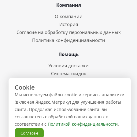
Компания
О компании
История
Согласие на обработку персональных данных
Политика конфиденциальности
Помощь
Условия доставки
Система скидок
Возврат товара и брак
Cookie
Восстановление пароля
Мы используем файлы cookie и сервисы аналитики
Предварительные заказы
(включая Яндекс.Метрику) для улучшения работы
сайта. Продолжая использование сайта, вы
Контакты
соглашаетесь с обработкой ваших данных в
соответствии с
Политикой конфиденциальности
.
+7 (843) 223-02-02
Согласен