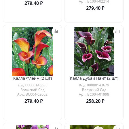
Арт.: ВС004-02214
279.40
279.40
Калла Флейм (2 шт)
Калла Дубай Найт (2 шт)
Код: 00000143683
Код: 00000143679
Волжский Сад
Волжский Сад
Арт.: ВС004-02002
Арт.: ВС004-01998
279.40
258.20