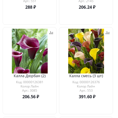
Арт.: 551
Арт.: 2145
288
206.24
Калла Дюрбан (2)
Калла смесь (3 шт)
Код: 00000126381
Код: 00000126376
Колор Лайн
Колор Лайн
Арт.: 3085
Арт.: 553
206.56
391.60