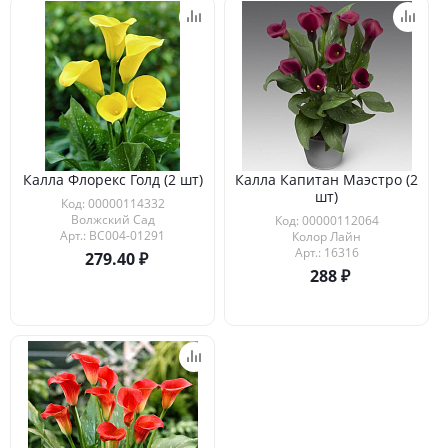
Калла Флорекс Голд (2 шт)
Калла Капитан Маэстро (2
шт)
Код: 00000114332
Волжский Сад
Код: 00000112064
Арт.: ВС004-01291
Колор Лайн
Арт.: 16316
279.40
288