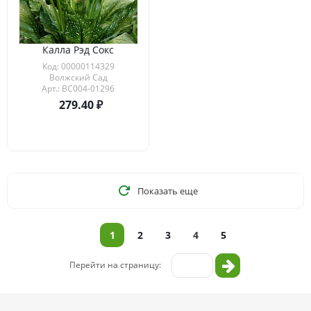
Калла Рэд Сокс
Код: 00000114329
Волжский Сад
Арт.: ВС004-01296
279.40
Показать еще
1
2
3
4
5
Перейти на страницу: