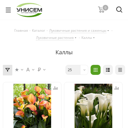
0
Главная
-
Каталог
-
Луковичные растения и саженцы
-
Луковичные растения
-
Каллы
Каллы
25