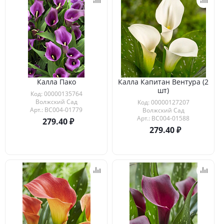
Калла Пако
Калла Капитан Вентура (2
шт)
Код: 00000135764
Волжский Сад
Код: 00000127207
Арт.: ВС004-01779
Волжский Сад
Арт.: ВС004-01588
279.40
279.40