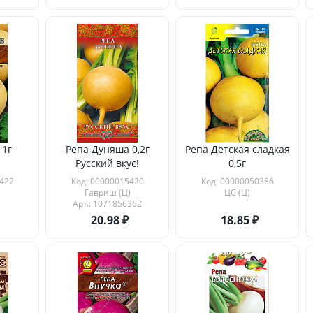
 1г
Репа Дуняша 0,2г
Репа Детская сладкая
Русский вкус!
0,5г
422
Код: 00000015420
Код: 00000050386
Гавриш (Ц)
ЦС (Ц)
Арт.: 1071856362
20.98
18.85