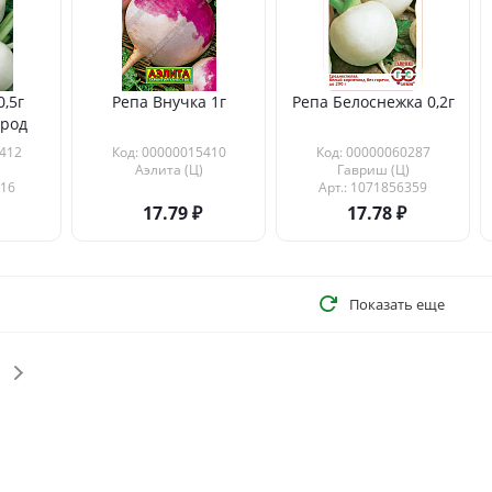
0,5г
Репа Внучка 1г
Репа Белоснежка 0,2г
ород
412
Код: 00000015410
Код: 00000060287
)
Аэлита (Ц)
Гавриш (Ц)
216
Арт.: 1071856359
17.79
17.78
Показать еще