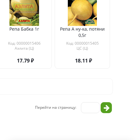
Репа Бабка 1г
Репа А ну-ка, потяни
0,5г
Код: 00000015406
Код: 00000015405
Аэлита (Ц)
ЦС (Ц)
17.79
18.11
Перейти на страницу: