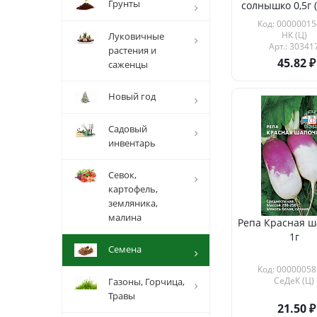
Грунты
солнышко 0,5г (
Код: 00000015
НК (Ц)
Луковичные
Арт.: 30341
растения и
45.82
саженцы
Новый год
Садовый
инвентарь
Севок,
картофель,
земляника,
малина
Репа Красная ш
1г
Семена
Код: 00000058
СеДеК (Ц)
Газоны, Горчица,
Травы
21.50