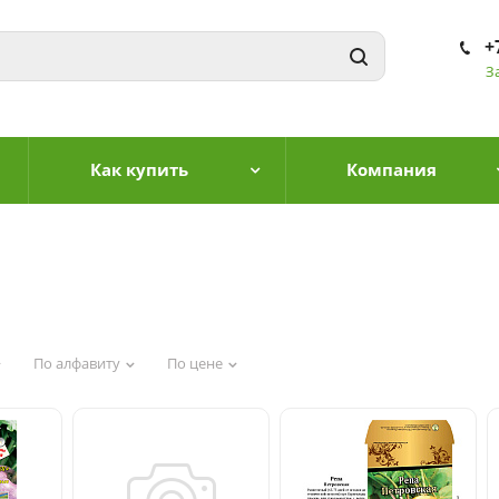
+
З
Как купить
Компания
По алфавиту
По цене