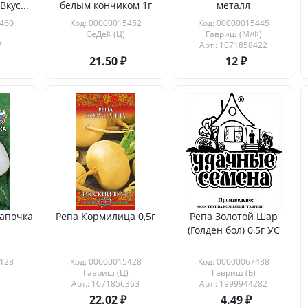
Вкус...
белым кончиком 1г
металл
460
Код: 00000015452
Код: 00000015445
СеДеК (Ц)
Гавриш (М/Ф)
7
Арт.: 1071858422
21.50
12
апочка
Репа Кормилица 0,5г
Репа Золотой Шар
(Голден бол) 0,5г УС
128
Код: 00000015428
Код: 00000067438
Гавриш (Ц)
Гавриш (Б)
Арт.: 1071856363
Арт.: 1999944282
22.02
4.49