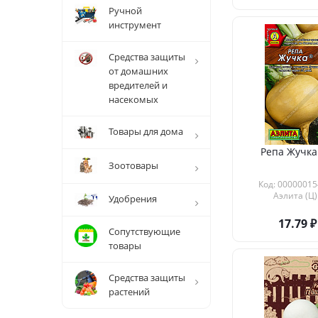
Ручной
инструмент
Средства защиты
от домашних
вредителей и
насекомых
Товары для дома
Репа Жучка
Зоотовары
Код: 00000015
Аэлита (Ц)
Удобрения
17.79
Сопутствующие
товары
Средства защиты
растений