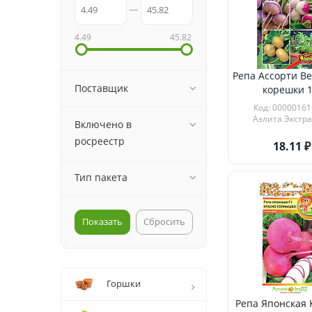
4.49
45.82
Репа Ассорти В
Поставщик
корешки 1
Код: 00000161
Аэлита Экстра
Включено в
росреестр
18.11
Тип пакета
Сбросить
Горшки
Репа Японская 