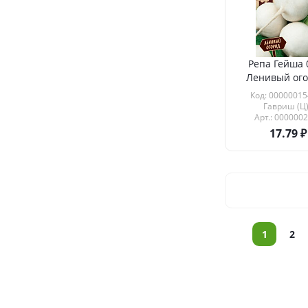
Репа Гейша 
Ленивый ог
Код: 00000015
Гавриш (Ц
Арт.: 000000
17.79
1
2