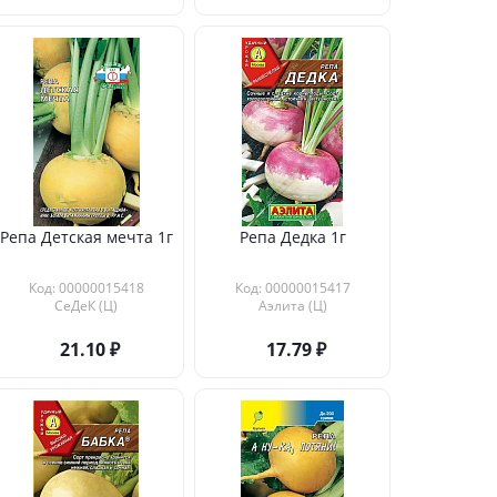
Репа Детская мечта 1г
Репа Дедка 1г
Код: 00000015418
Код: 00000015417
СеДеК (Ц)
Аэлита (Ц)
21.10
17.79