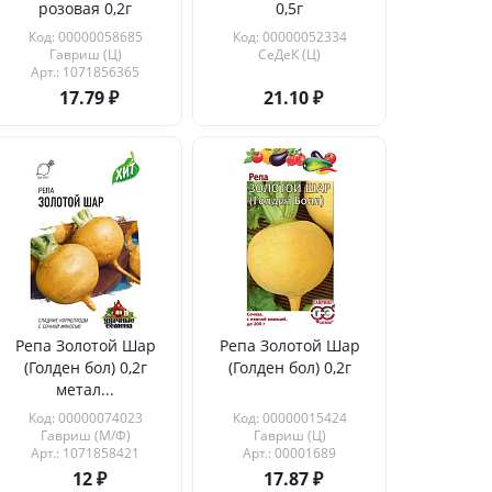
розовая 0,2г
0,5г
Код: 00000058685
Код: 00000052334
Гавриш (Ц)
СеДеК (Ц)
Арт.: 1071856365
17.79
21.10
Репа Золотой Шар
Репа Золотой Шар
(Голден бол) 0,2г
(Голден бол) 0,2г
метал...
Код: 00000074023
Код: 00000015424
Гавриш (М/Ф)
Гавриш (Ц)
Арт.: 1071858421
Арт.: 00001689
12
17.87