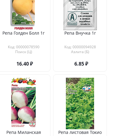
Репа Голден Болл 1г
Репа Внучка 1г
Код: 00000078590
Код: 00000094928
Поиск (Ц)
Аэлита (Б)
16.40
6.85
Репа Миланская
Репа листовая Токио