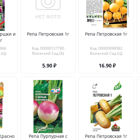
ершки и
Репа Петровская 1г
Репа Петровская 1г
г
966
Код: 00000127780
Код: 00000098582
 (Ц)
Волжский Сад (Б)
Волжский Сад (Ц)
5.90
16.90
Красно
Репа Пурпурная с
Репа Петровская 1г