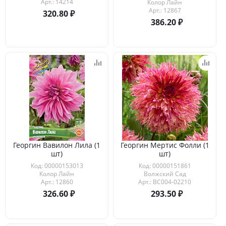
Арт.: 14214
Колор Лайн
Арт.: 12867
320.80
386.20
Георгин Вавилон Лила (1
Георгин Мертис Фолли (1
шт)
шт)
Код: 00000153013
Код: 00000151861
Колор Лайн
Волжский Сад
Арт.: 12860
Арт.: ВС004-02210
326.60
293.50