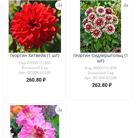
Георгин Хитвейв (1 шт)
Георгин Сидлерштольц (1
шт)
Код: 00000151860
Волжский Сад
Код: 00000151859
Арт.: ВС004-02209
Волжский Сад
Арт.: ВС004-02208
260.80
262.80