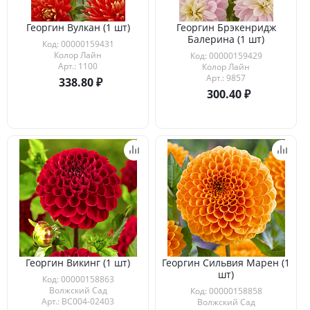
Георгин Вулкан (1 шт)
Георгин Брэкенридж
Балерина (1 шт)
Код: 00000159431
Колор Лайн
Код: 00000159429
Арт.: 1100
Колор Лайн
Арт.: 9857
338.80
300.40
Георгин Викинг (1 шт)
Георгин Сильвия Марен (1
шт)
Код: 00000158863
Волжский Сад
Код: 00000158858
Арт.: ВС004-02403
Волжский Сад