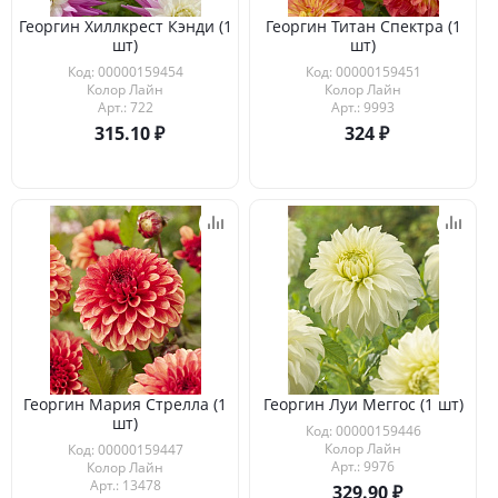
Георгин Хиллкрест Кэнди (1
Георгин Титан Спектра (1
шт)
шт)
Код: 00000159454
Код: 00000159451
Колор Лайн
Колор Лайн
Арт.: 722
Арт.: 9993
315.10
324
Георгин Мария Стрелла (1
Георгин Луи Меггос (1 шт)
шт)
Код: 00000159446
Колор Лайн
Код: 00000159447
Арт.: 9976
Колор Лайн
Арт.: 13478
329.90