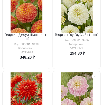
Георгин Джоуи Шанталь (1
Георгин Гоу Гоу Уайт (1 шт)
шт)
Код: 00000159436
Колор Лайн
Код: 00000159439
Арт.: 4404
Колор Лайн
Арт.: 9888
294.30
348.20