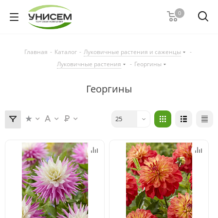
0
Главная
-
Каталог
-
Луковичные растения и саженцы
-
Луковичные растения
-
Георгины
Георгины
25