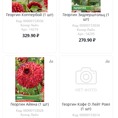
Георгин Коппербой (1 шт)
Георгин Зидлерштольц (1
шт)
Код: 00000153036
Колор Лайн
Код: 00000153034
Арт.: 14219
Колор Лайн
Арт.: 14235
329.90
270.90
Георгин Айяна (1 шт)
Георгин Кофе О Лейт Роял
(1 шт)
Код: 00000153028
Колор Лайн
Код: 00000153014