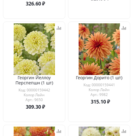
326.60
Георгин Йеллоу
Георгин Дорито (1 шт)
Перспепшн (1 шт)
Код: 00000159441
Колор Лайн
Код: 00000159442
Арт.: 9982
Колор Лайн
Арт.: 9650
315.10
309.30