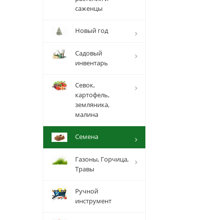
саженцы
Новый год
Садовый
инвентарь
Севок,
картофель,
земляника,
малина
Семена
Газоны, Горчица,
Травы
Ручной
инструмент